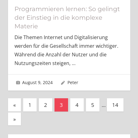
Programmieren lernen: So gelingt
der Einstieg in die komplexe
Materie
Die Themen Internet und Digitalisierung
werden für die Gesellschaft immer wichtiger.
Während die Anzahl der Nutzer und die
Nutzungszeiten steigen,
…
August 9, 2024
Peter
Seitennummerierung
Vorherige
«
1
2
3
4
5
…
14
Beiträge
der
Nächste
»
Beiträge
Beiträge