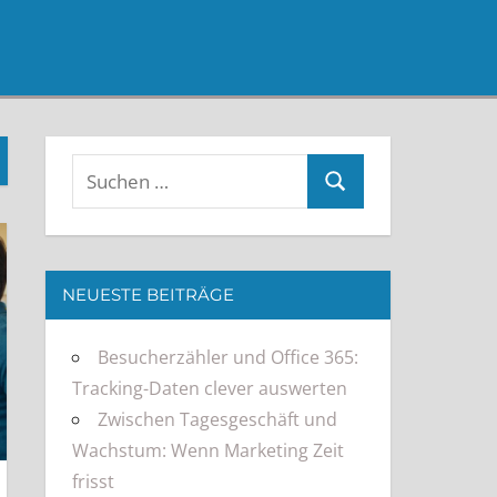
NEUESTE BEITRÄGE
Besucherzähler und Office 365:
Tracking-Daten clever auswerten
Zwischen Tagesgeschäft und
Wachstum: Wenn Marketing Zeit
frisst