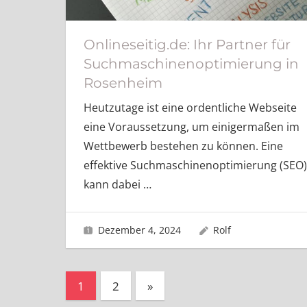
Onlineseitig.de: Ihr Partner für
Suchmaschinenoptimierung in
Rosenheim
Heutzutage ist eine ordentliche Webseite
eine Voraussetzung, um einigermaßen im
Wettbewerb bestehen zu können. Eine
effektive Suchmaschinenoptimierung (SEO)
kann dabei
…
Dezember 4, 2024
Rolf
Seitennummerierung
Nächste
1
2
»
Beiträge