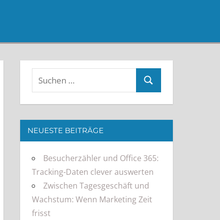
NEUESTE BEITRÄGE
Besucherzähler und Office 365:
Tracking-Daten clever auswerten
Zwischen Tagesgeschäft und
Wachstum: Wenn Marketing Zeit
frisst