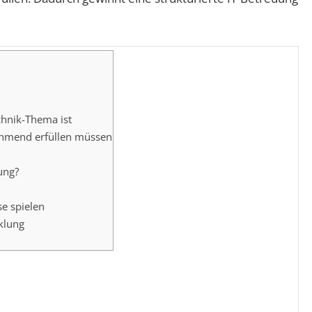
chnik-Thema ist
hmend erfüllen müssen
ung?
e spielen
klung