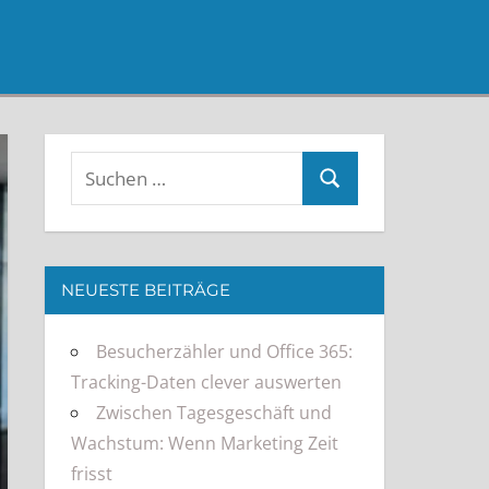
NEUESTE BEITRÄGE
Besucherzähler und Office 365:
Tracking-Daten clever auswerten
Zwischen Tagesgeschäft und
Wachstum: Wenn Marketing Zeit
frisst